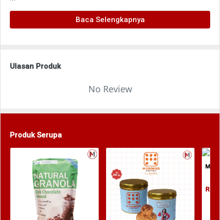
Baca Selengkapnya
Ulasan Produk
No Review
Produk Serupa
M Coo
Rp. 