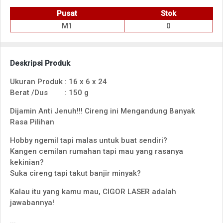
Pusat
Stok
M1
0
Deskripsi Produk
Ukuran Produk
:
16 x 6 x 24
Berat /Dus
:
150 g
Dijamin Anti Jenuh!!! Cireng ini Mengandung Banyak
Rasa Pilihan
Hobby ngemil tapi malas untuk buat sendiri?
Kangen cemilan rumahan tapi mau yang rasanya
kekinian?
Suka cireng tapi takut banjir minyak?
Kalau itu yang kamu mau, CIGOR LASER adalah
jawabannya!
...