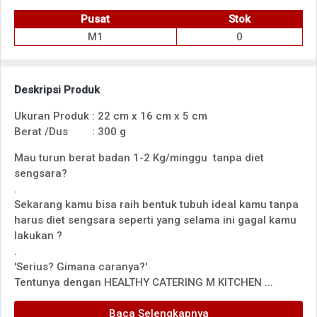
Pusat
Stok
M1
0
Deskripsi Produk
Ukuran Produk
:
22 cm x 16 cm x 5 cm
Berat /Dus
:
300 g
Mau turun berat badan 1-2 Kg/minggu tanpa diet
sengsara?
.
Sekarang kamu bisa raih bentuk tubuh ideal kamu tanpa
harus diet sengsara seperti yang selama ini gagal kamu
lakukan ?
.
'Serius? Gimana caranya?'
Tentunya dengan HEALTHY CATERING M KITCHEN ...
Baca Selengkapnya