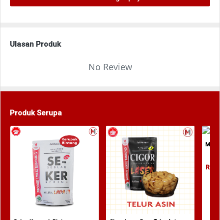
Ulasan Produk
No Review
Produk Serupa
M Coo
Rp. 