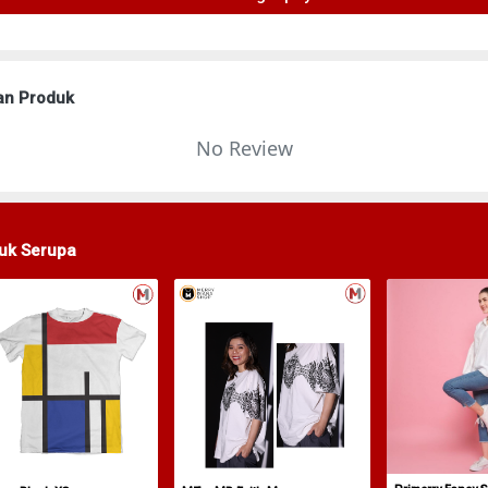
an Produk
No Review
uk Serupa