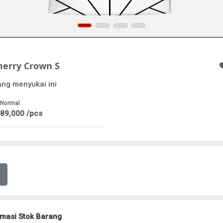
merry Crown S
ang menyukai ini
 Normal
189,000 /pcs
rmasi Stok Barang