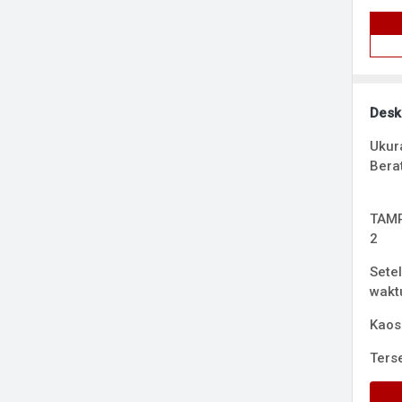
Desk
Ukur
Bera
TAMP
2
Sete
waktu
Kaos
Terse