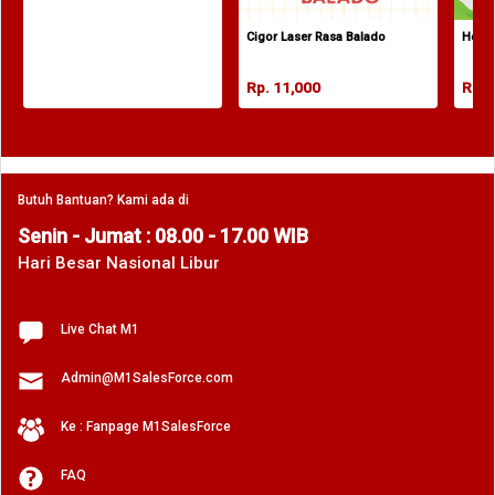
Healt
Cigor Laser Rasa Balado
Rp. 
Rp. 11,000
Butuh Bantuan? Kami ada di
Senin - Jumat : 08.00 - 17.00 WIB
Hari Besar Nasional Libur
Live Chat M1
Admin@M1SalesForce.com
Ke : Fanpage M1SalesForce
FAQ